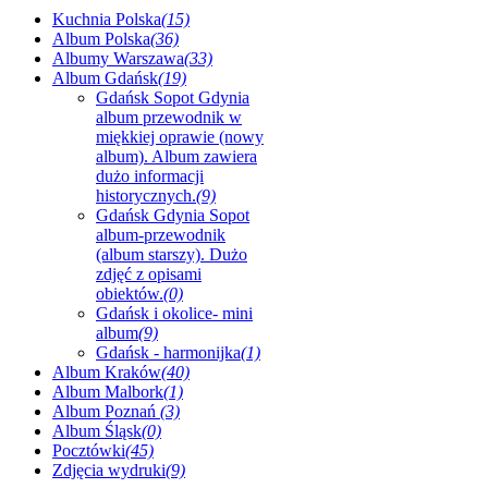
Kuchnia Polska
(15)
Album Polska
(36)
Albumy Warszawa
(33)
Album Gdańsk
(19)
Gdańsk Sopot Gdynia
album przewodnik w
miękkiej oprawie (nowy
album). Album zawiera
dużo informacji
historycznych.
(9)
Gdańsk Gdynia Sopot
album-przewodnik
(album starszy). Dużo
zdjęć z opisami
obiektów.
(0)
Gdańsk i okolice- mini
album
(9)
Gdańsk - harmonijka
(1)
Album Kraków
(40)
Album Malbork
(1)
Album Poznań
(3)
Album Śląsk
(0)
Pocztówki
(45)
Zdjęcia wydruki
(9)