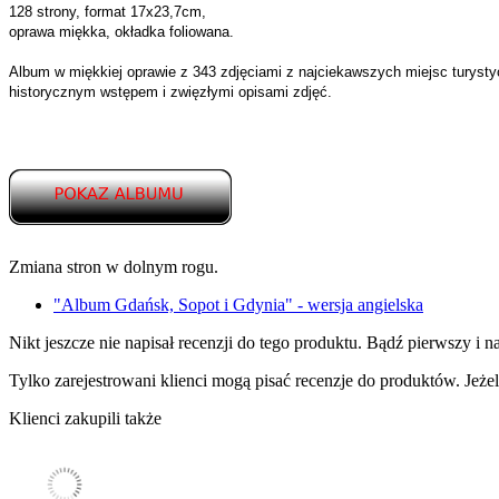
128 strony, format 17x23,7cm,
oprawa miękka, okładka foliowana.
Album w miękkiej oprawie z 343 zdjęciami z najciekawszych miejsc turys
historycznym wstępem i zwięzłymi opisami zdjęć.
Zmiana stron w dolnym rogu.
"Album Gdańsk, Sopot i Gdynia" - wersja angielska
Nikt jeszcze nie napisał recenzji do tego produktu. Bądź pierwszy i na
Tylko zarejestrowani klienci mogą pisać recenzje do produktów. Jeżeli
Klienci zakupili także