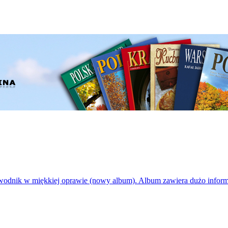
odnik w miękkiej oprawie (nowy album). Album zawiera dużo informa