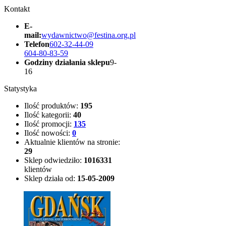
Kontakt
E-
mail:
wydawnictwo@festina.org.pl
Telefon
602-32-44-09
604-80-83-59
Godziny działania sklepu
9-
16
Statystyka
Ilość produktów:
195
Ilość kategorii:
40
Ilość promocji:
135
Ilość nowości:
0
Aktualnie klientów na stronie:
29
Sklep odwiedziło:
1016331
klientów
Sklep działa od:
15-05-2009