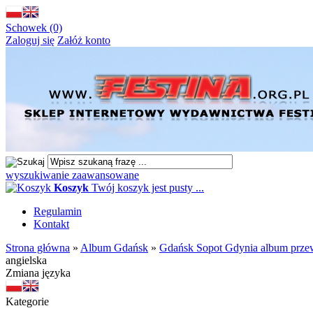
Schowek (0)
Zaloguj się
Załóż konto
wyszukiwanie zaawansowane
Koszyk
Twój koszyk jest pusty ...
Regulamin
Kontakt
Strona główna
»
Album Gdańsk
»
Gdańsk Sopot Gdynia album przew
angielska
Zmiana języka
Kategorie