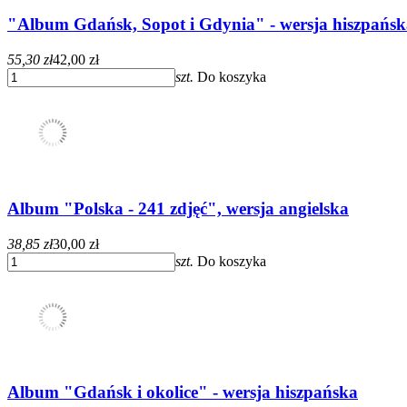
"Album Gdańsk, Sopot i Gdynia" - wersja hiszpańs
55,30 zł
42,00 zł
szt.
Do koszyka
Album "Polska - 241 zdjęć", wersja angielska
38,85 zł
30,00 zł
szt.
Do koszyka
Album "Gdańsk i okolice" - wersja hiszpańska